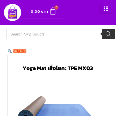
0.00
บาท
Sale 67%