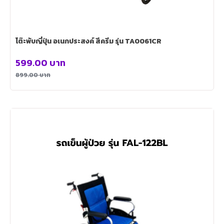
โต๊ะพับญี่ปุ่น อเนกประสงค์ สีครีม รุ่น TA0061CR
599.00
บาท
899.00
บาท