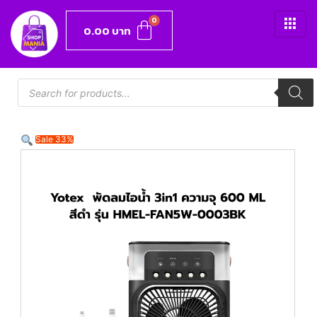
0.00
บาท
Sale 33%