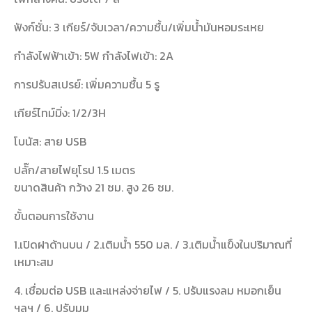
ฟังก์ชั่น: 3 เกียร์/จับเวลา/ความชื้น/เพิ่มน้ำมันหอมระเหย
กำลังไฟฟ้าเข้า: 5W กำลังไฟเข้า: 2A
การปรับสเปรย์: เพิ่มความชื้น 5 รู
เกียร์ไทม์มิ่ง: 1/2/3H
โบนัส: สาย USB
ปลั๊ก/สายไฟยุโรป 1.5 เมตร
ขนาดสินค้า กว้าง 21 ซม. สูง 26 ซม.
ขั้นตอนการใช้งาน
1.เปิดฝาด้านบน / 2.เติมน้ำ 550 มล. / 3.เติมน้ำแข็งในปริมาณที่
เหมาะสม
4. เชื่อมต่อ USB และแหล่งจ่ายไฟ / 5. ปรับแรงลม หมอกเย็น
ฯลฯ / 6. ปรับมุม