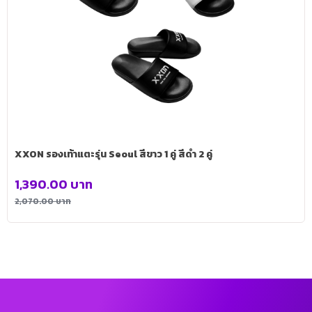
XXON รองเท้าแตะรุ่น Seoul สีขาว 1 คู่ สีดำ 2 คู่
1,390.00
บาท
2,070.00
บาท