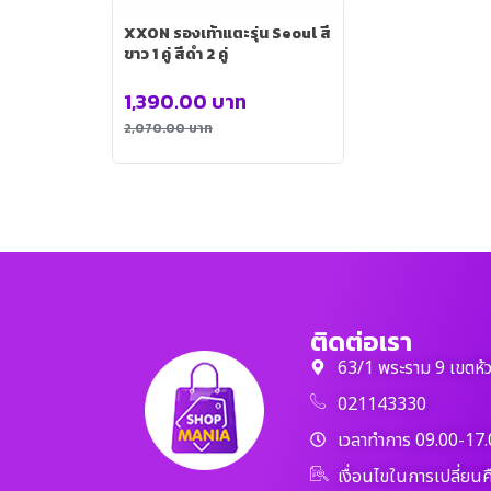
XXON รองเท้าแตะรุ่น Seoul สี
ขาว 1 คู่ สีดำ 2 คู่
1,390.00
บาท
2,070.00
บาท
ติดต่อเรา
63/1 พระราม 9 เขตห้
021143330
เวลาทำการ 09.00-17.
เงื่อนไขในการเปลี่ยนค